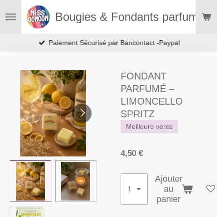
Passer
Bougies & Fondants parfumés
au
contenu
principal
Paiement Sécurisé par Bancontact -Paypal
FONDANT
PARFUMÉ –
LIMONCELLO
SPRITZ
Meilleure vente
4,50 €
Ajouter
au
panier