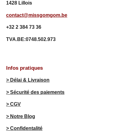
1428 Lillois
5
é
contact@missgomgom.be
t
o
+32 2 384 73 36
i
l
TVA.BE:0748.502.973
e
s
Infos pratiques
> Délai & Livraison
> Sécurité des paiements
> CGV
> Notre Blog
> Confidentalité