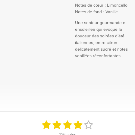
Notes de cœur :
Limoncello
Notes de fond :
Vanille
Une senteur gourmande et
ensoleillée qui évoque la
douceur des soirées d’été
italiennes, entre citron
délicatement sucré et notes
vanillées réconfortantes.
1
2
3
4
5
E
É
n
v
é
é
é
é
é
v
136 votes
a