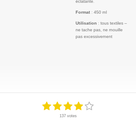
éclatante.
Format
: 450 ml
Utilisation
: tous textiles –
ne tache pas, ne mouille
pas excessivement
1
2
3
4
5
E
É
n
v
é
é
é
é
é
v
137 votes
a
o
y
l
t
t
t
t
t
e
u
r
o
o
o
o
o
a
l