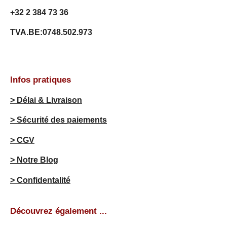
i
+32 2 384 73 36
l
e
TVA.BE:0748.502.973
s
Infos pratiques
> Délai & Livraison
> Sécurité des paiements
> CGV
> Notre Blog
> Confidentalité
Découvrez également ...