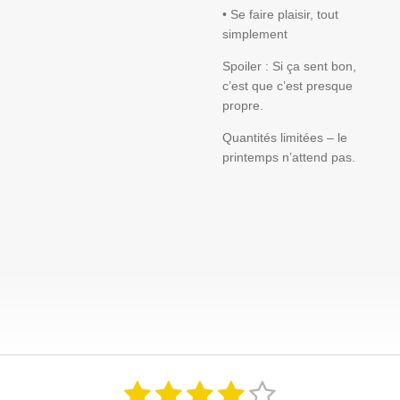
• Se faire plaisir, tout
simplement
Spoiler : Si ça sent bon,
c’est que c’est presque
propre.
Quantités limitées – le
printemps n’attend pas.
1
2
3
4
5
E
É
n