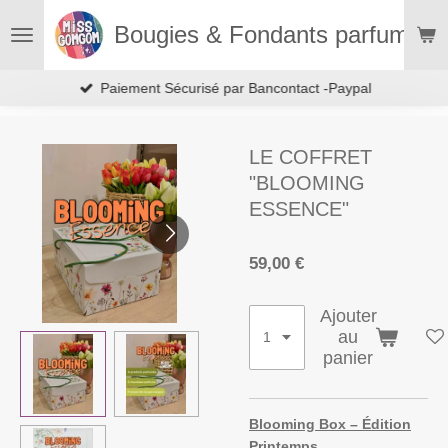
Passer
Bougies & Fondants parfumés
au
contenu
principal
Paiement Sécurisé par Bancontact -Paypal
LE COFFRET
"BLOOMING
ESSENCE"
59,00 €
Ajouter
au
panier
Blooming Box – Édition
Printemps