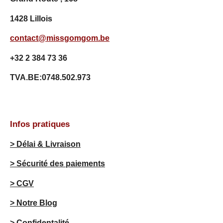
7
1428 Lillois
é
t
contact@missgomgom.be
o
i
+32 2 384 73 36
l
e
TVA.BE:0748.502.973
s
Infos pratiques
> Délai & Livraison
> Sécurité des paiements
> CGV
> Notre Blog
> Confidentalité