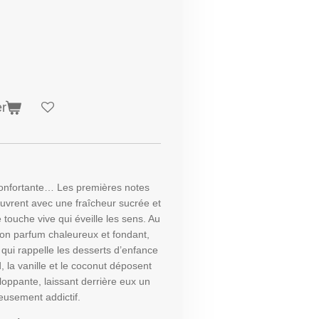
er
onfortante… Les premières notes
ouvrent avec une fraîcheur sucrée et
ouche vive qui éveille les sens. Au
son parfum chaleureux et fondant,
 qui rappelle les desserts d’enfance
d, la vanille et le coconut déposent
ppante, laissant derrière eux un
ieusement addictif.