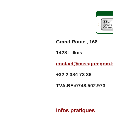
7
0
0
7
2
9
9
2
Grand'Route , 168
7
é
1428 Lillois
t
o
i
contact@missgomgom.
l
e
+32 2 384 73 36
s
TVA.BE:0748.502.973
Infos pratiques