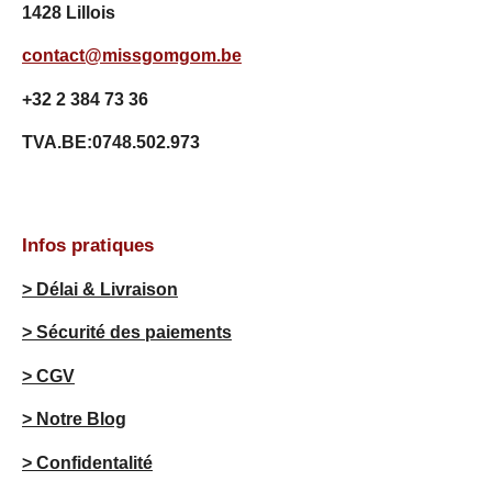
1428 Lillois
é
t
contact@missgomgom.be
o
i
+32 2 384 73 36
l
e
TVA.BE:0748.502.973
s
Infos pratiques
> Délai & Livraison
> Sécurité des paiements
> CGV
> Notre Blog
> Confidentalité