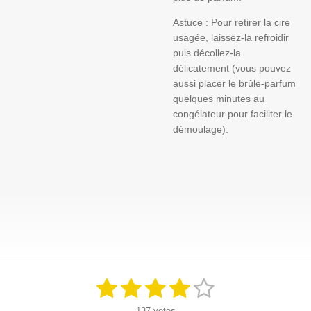
Astuce : Pour retirer la cire
usagée, laissez-la refroidir
puis décollez-la
délicatement (vous pouvez
aussi placer le brûle-parfum
quelques minutes au
congélateur pour faciliter le
démoulage).
1
2
3
4
5
E
É
n
v
é
é
é
é
é
v
137 votes