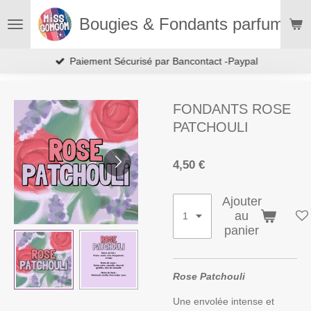
Passer
Bougies & Fondants parfumés
au
contenu
principal
Paiement Sécurisé par Bancontact -Paypal
FONDANTS ROSE
PATCHOULI
4,50 €
Ajouter
au
panier
Rose Patchouli
Une envolée intense et