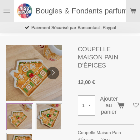
Passer
Bougies & Fondants parfumés
au
contenu
principal
Paiement Sécurisé par Bancontact -Paypal
COUPELLE
MAISON PAIN
D’ÉPICES
12,00 €
Ajouter
au
panier
Coupelle Maison Pain
d’Épices – Déco