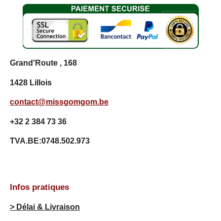
0
0
7
2
9
9
Grand'Route , 168
2
7
1428 Lillois
é
t
contact@missgomgom.be
o
i
+32 2 384 73 36
l
e
TVA.BE:0748.502.973
s
Infos pratiques
> Délai & Livraison