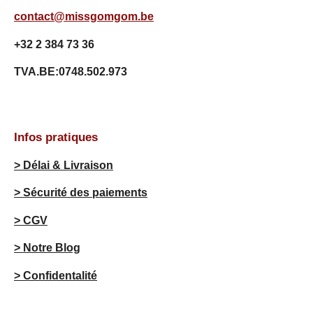
t
contact@missgomgom.be
o
i
+32 2 384 73 36
l
e
TVA.BE:0748.502.973
s
Infos pratiques
> Délai & Livraison
> Sécurité des paiements
> CGV
> Notre Blog
> Confidentalité