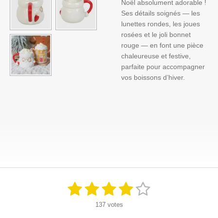
Noël absolument adorable !
Ses détails soignés — les
lunettes rondes, les joues
rosées et le joli bonnet
rouge — en font une pièce
chaleureuse et festive,
parfaite pour accompagner
vos boissons d’hiver.
1
2
3
4
5
E
É
n
v
é
é
é
é
é
v
137 votes
a
o
y
l