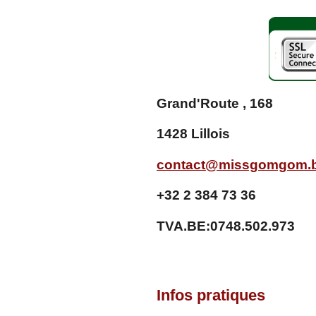
0
0
7
2
9
9
2
Grand'Route , 168
7
é
1428 Lillois
t
o
i
contact@missgomgom.
l
e
+32 2 384 73 36
s
TVA.BE:0748.502.973
Infos pratiques