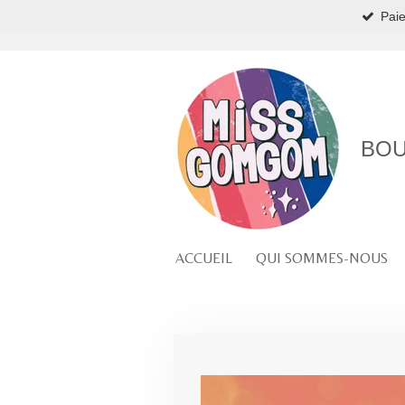
Paie
Passer
au
contenu
principal
BOU
ACCUEIL
QUI SOMMES-NOUS