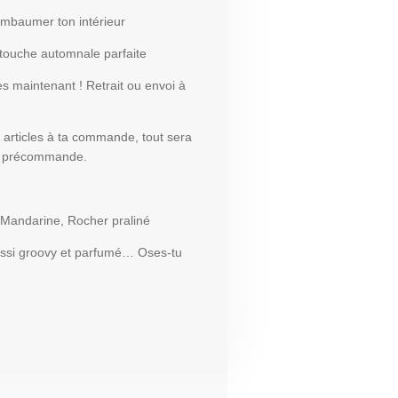
embaumer ton intérieur
a touche automnale parfaite
s maintenant !
Retrait ou envoi à
s articles à ta commande, tout sera
a précommande.
 Mandarine, Rocher praliné
ussi groovy et parfumé… Oses-tu