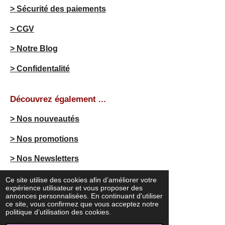
> Sécurité des paiements
> CGV
> Notre Blog
> Confidentalité
Découvrez également ...
> Nos nouveautés
> Nos promotions
> Nos Newsletters
Ce site utilise des cookies afin d’améliorer votre
expérience utilisateur et vous proposer des
F
I
annonces personnalisées. En continuant d'utiliser
a
n
ce site, vous confirmez que vous acceptez notre
c
s
politique d’utilisation des cookies.
© 2023 - 2026 missgomgom.be
e
t