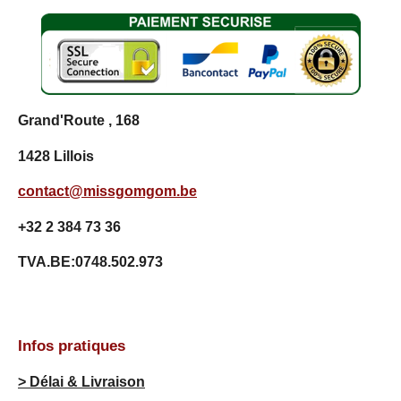
0
0
7
2
9
9
Grand'Route , 168
2
7
1428 Lillois
é
t
contact@missgomgom.be
o
i
+32 2 384 73 36
l
e
TVA.BE:0748.502.973
s
Infos pratiques
> Délai & Livraison