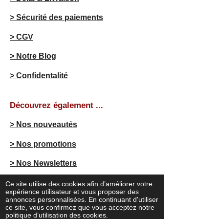
> Sécurité des paiements
> CGV
> Notre Blog
> Confidentalité
Découvrez également ...
> Nos nouveautés
> Nos promotions
> Nos Newsletters
Ce site utilise des cookies afin d’améliorer votre
expérience utilisateur et vous proposer des
F
I
annonces personnalisées. En continuant d'utiliser
a
n
ce site, vous confirmez que vous acceptez notre
c
s
politique d’utilisation des cookies.