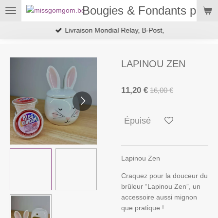
Bougies & Fondants parf
Passer
au
Livraison Mondial Relay, B-Post,
contenu
principal
LAPINOU ZEN
11,20 €
16,00 €
Épuisé
Lapinou Zen
Craquez pour la douceur du
brûleur “Lapinou Zen”, un
accessoire aussi mignon
que pratique !