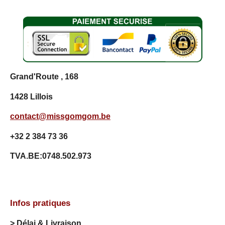
7
0
0
7
2
9
9
Grand'Route , 168
2
7
1428 Lillois
é
t
contact@missgomgom.be
o
i
+32 2 384 73 36
l
e
TVA.BE:0748.502.973
s
Infos pratiques
> Délai & Livraison