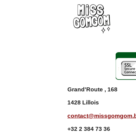
:
3
.
9
9
2
7
0
0
7
2
9
9
2
Grand'Route , 168
7
é
1428 Lillois
t
o
i
contact@missgomgom.
l
e
+32 2 384 73 36
s