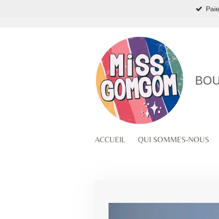
Paie
Passer
au
contenu
principal
BOU
ACCUEIL
QUI SOMMES-NOUS