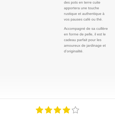
des pots en terre cuite
apportera une touche
rustique et authentique à
vos pauses café ou thé.
Accompagné de sa cuillère
en forme de pelle, il est le
cadeau parfait pour les
amoureux de jardinage et
d’originalité.
1
2
3
4
5
E
É
n
v