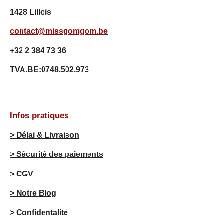
7
1428 Lillois
é
t
contact@missgomgom.be
o
i
+32 2 384 73 36
l
e
TVA.BE:0748.502.973
s
Infos pratiques
> Délai & Livraison
> Sécurité des paiements
> CGV
> Notre Blog
> Confidentalité