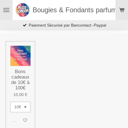
Passer
Bougies & Fondants parfumés
au
contenu
principal
Paiement Sécurisé par Bancontact -Paypal
Bons
cadeaux
de 10€ à
100€
10,00 €
Ajouter au panier