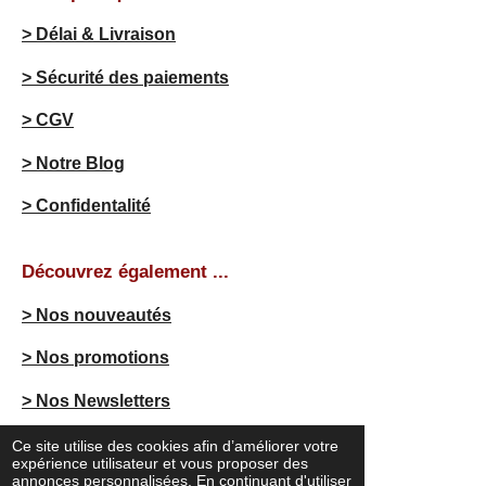
> Délai & Livraison
> Sécurité des paiements
> CGV
> Notre Blog
> Confidentalité
Découvrez également ...
> Nos nouveautés
> Nos promotions
> Nos Newsletters
Ce site utilise des cookies afin d’améliorer votre
expérience utilisateur et vous proposer des
F
I
annonces personnalisées. En continuant d'utiliser