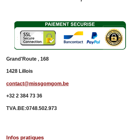
9
2
7
0
0
7
2
9
9
Grand'Route , 168
2
7
1428 Lillois
é
t
contact@missgomgom.be
o
i
+32 2 384 73 36
l
e
TVA.BE:0748.502.973
s
Infos pratiques